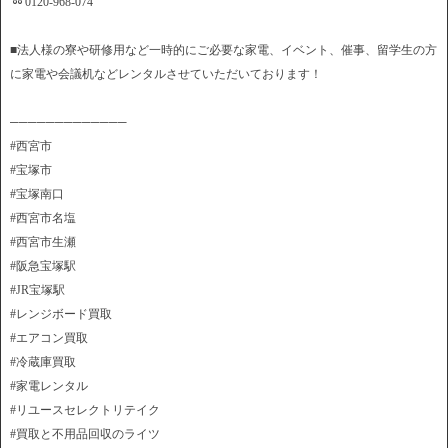
➿0120-968-074
■法人様の寮や研修用など一時的にご必要な家電、イベント、催事、留学生の方
に家電や会議机などレンタルさせていただいております！
─────────────
#西宮市
#宝塚市
#宝塚南口
#西宮市名塩
#西宮市生瀬
#阪急宝塚駅
#JR宝塚駅
#レンジボード買取
#エアコン買取
#冷蔵庫買取
#家電レンタル
#リユースセレクトリテイク
#買取と不用品回収のライツ