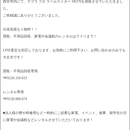
西宮市内にて、テプラ プロ ラベルライター SR370を買取させていただきまし
た。
ご依頼誠にありがとうございました。
出張見積もり無料！！
買取、不用品回収、家電や会議机のレンタルはライツまで！
LINE査定も対応しております、お気軽にご利用下さい、お問い合わせのみでも
大丈夫です！
買取・不用品回収専用
➿0120-319-633
レンタル専用
➿0120-968-074
■法人様の寮や研修用など一時的にご必要な家電、イベント、催事、留学生の方
に家電や会議机などレンタルさせていただいております！