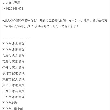
レンタル専用
➿0120-968-074
■法人様の寮や研修用など一時的にご必要な家電、イベント、催事、留学生の方
に家電や会議机などレンタルさせていただいております！
─────────────
西宮市 家具 買取
西宮市 家電 買取
宝塚市 家具 買取
宝塚市 家電 買取
伊丹市 家具 買取
伊丹市 家電 買取
芦屋市 家具 買取
芦屋市 家電 買取
川西市 家具 買取
川西市 家電 買取
西宮市名塩
西宮市生瀬東町