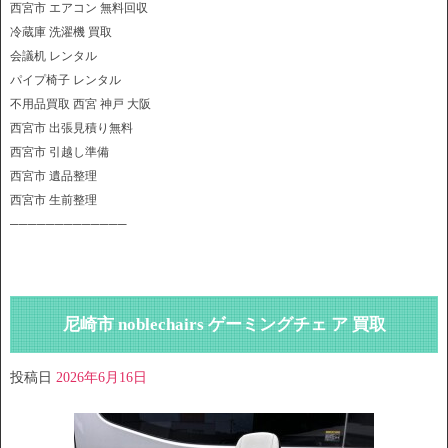
西宮市 エアコン 無料回収
冷蔵庫 洗濯機 買取
会議机 レンタル
パイプ椅子 レンタル
不用品買取 西宮 神戸 大阪
西宮市 出張見積り無料
西宮市 引越し準備
西宮市 遺品整理
西宮市 生前整理
─────────────
尼崎市 noblechairs ゲーミングチェ ア 買取
投稿日
2026年6月16日