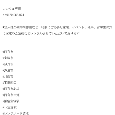
レンタル専用
➿0120-968-074
■法人様の寮や研修用など一時的にご必要な家電、イベント、催事、留学生の方
に家電や会議机などレンタルさせていただいております！
─────────────
#西宮市
#宝塚市
#伊丹市
#芦屋市
#川西市
#宝塚南口
#西宮市名塩
#西宮市生瀬
#阪急宝塚駅
#JR宝塚駅
#レンジボード買取