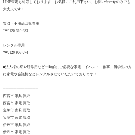
LINE査定も対応しております、お気軽にご利用下さい、お問い合わせのみでも
大丈夫です！
買取・不用品回収専用
➿0120-319-633
レンタル専用
➿0120-968-074
■法人様の寮や研修用など一時的にご必要な家電、イベント、催事、留学生の方
に家電や会議机などレンタルさせていただいております！
─────────────
西宮市 家具 買取
西宮市 家電 買取
宝塚市 家具 買取
宝塚市 家電 買取
伊丹市 家具 買取
伊丹市 家電 買取