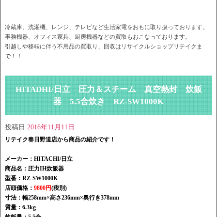
冷蔵庫、洗濯機、レンジ、テレビなど生活家電をおもに取り扱っております。
事務機器、オフィス家具、厨房機器などの買取もおこなっております。
引越しや移転に伴う不用品の買取り、回収はリサイクルショップリテイクま
で！！
HITADHI/日立 圧力＆スチーム 真空熱封 炊飯
器 5.5合炊き RZ-SW1000K
投稿日
2016年11月11日
リテイク春日野道店から商品の紹介です！
メーカー：HITACHI/日立
商品名：圧力IH炊飯器
型番：RZ-SW1000K
店頭価格：
9800円
(税別)
寸法：幅258mm×高さ236mm×奥行き378mm
質量：6.3kg
炊飯量：5.5合