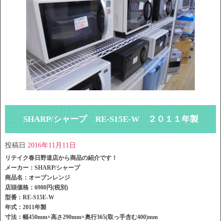
SHARP/シャープ RE-S15E-W ２０１１年製
投稿日
2016年11月11日
リテイク春日野道店から商品の紹介です！
メーカー：SHARP/シャープ
商品名：オーブンレンジ
店頭価格：6980円(税別)
型番：RE-S15E-W
年式：2011年製
寸法：幅450mm×高さ290mm×奥行365(取っ手含む400)mm