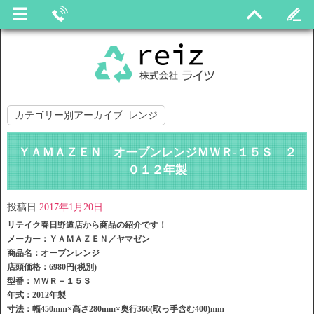
カテゴリー別アーカイブ:
レンジ
ＹＡＭＡＺＥＮ オーブンレンジＭＷＲ-１５Ｓ ２
０１２年製
投稿日
2017年1月20日
リテイク春日野道店から商品の紹介です！
メーカー：ＹＡＭＡＺＥＮ／ヤマゼン
商品名：オーブンレンジ
店頭価格：6980円(税別)
型番：ＭＷＲ－１５Ｓ
年式：2012年製
寸法：幅450mm×高さ280mm×奥行366(取っ手含む400)mm