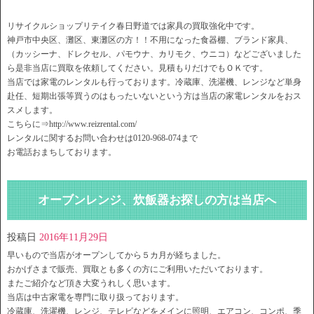
リサイクルショップリテイク春日野道では家具の買取強化中です。
神戸市中央区、灘区、東灘区の方！！不用になった食器棚、ブランド家具、
（カッシーナ、ドレクセル、パモウナ、カリモク、ウニコ）などございました
ら是非当店に買取を依頼してください。見積もりだけでもＯＫです。
当店では家電のレンタルも行っております。冷蔵庫、洗濯機、レンジなど単身
赴任、短期出張等買うのはもったいないという方は当店の家電レンタルをおス
スメします。
こちらに⇒http://www.reizrental.com/
レンタルに関するお問い合わせは0120-968-074まで
お電話おまちしております。
オーブンレンジ、炊飯器お探しの方は当店へ
投稿日
2016年11月29日
早いもので当店がオープンしてから５カ月が経ちました。
おかげさまで販売、買取とも多くの方にご利用いただいております。
またご紹介など頂き大変うれしく思います。
当店は中古家電を専門に取り扱っております。
冷蔵庫、洗濯機、レンジ、テレビなどをメインに照明、エアコン、コンポ、季