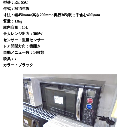
型番：RE-S5C
年式：2015年製
寸法：幅450mm×高さ290mm×奥行365(取っ手含む400)mm
質量：13kg
庫内容量：15L
最大レンジ出力：500W
センサー：重量センサー
ドア開閉方向：横開き
自動メニュー数：14種類
脱臭：○
カラー：ブラック