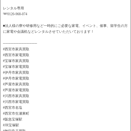
レンタル専用
➿0120-968-074
■法人様の寮や研修用など一時的にご必要な家電、イベント、催事、留学生の方
に家電や会議机などレンタルさせていただいております！
─────────────
#西宮市家具買取
#西宮市家電買取
#宝塚市家具買取
#宝塚市家電買取
#伊丹市家具買取
#伊丹市家電買取
#芦屋市家具買取
#芦屋市家電買取
#川西市家具買取
#川西市家電買取
#西宮市名塩
#西宮市生瀬東町
#阪急宝塚駅
#JR宝塚駅