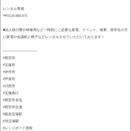
レンタル専用
➿0120-968-074
■法人様の寮や研修用など一時的にご必要な家電、イベント、催事、留学生の方
に家電や会議机と椅子などレンタルさせていただいております！
─────────────
#西宮市
#宝塚市
#伊丹市
#芦屋市
#川西市
#宝塚南口
#西宮市名塩
#西宮市生瀬
#阪急宝塚駅
#JR宝塚駅
#レンジボード買取