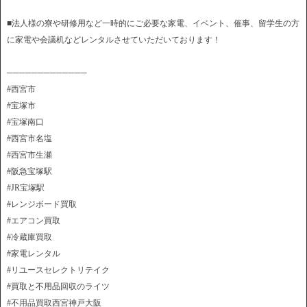
■法人様の寮や研修用など一時的にご必要な家電、イベント、催事、留学生の方
に家電や会議机などレンタルさせていただいております！
─────────────
#西宮市
#宝塚市
#宝塚南口
#西宮市名塩
#西宮市生瀬
#阪急宝塚駅
#JR宝塚駅
#レンジボード買取
#エアコン買取
#冷蔵庫買取
#家電レンタル
#リユースセレクトリテイク
#買取と不用品回収のライツ
#不用品買取西宮神戸大阪