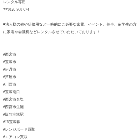
レンタル専用
➿0120-968-074
■法人様の寮や研修用など一時的にご必要な家電、イベント、催事、留学生の方
に家電や会議机などレンタルさせていただいております！
─────────────
#西宮市
#宝塚市
#伊丹市
#芦屋市
#川西市
#宝塚南口
#西宮市名塩
#西宮市生瀬
#阪急宝塚駅
#JR宝塚駅
#レンジボード買取
#エアコン買取