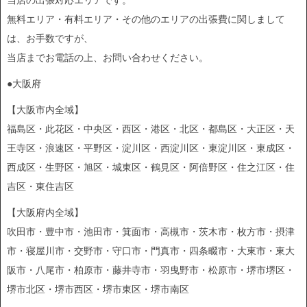
当店の出張対応エリアです。
無料エリア・有料エリア・その他のエリアの出張費に関しまして
は、お手数ですが、
当店までお電話の上、お問い合わせください。
●大阪府
【大阪市内全域】
福島区・此花区・中央区・西区・港区・北区・都島区・大正区・天
王寺区・浪速区・平野区・淀川区・西淀川区・東淀川区・東成区・
西成区・生野区・旭区・城東区・鶴見区・阿倍野区・住之江区・住
吉区・東住吉区
【大阪府内全域】
吹田市・豊中市・池田市・箕面市・高槻市・茨木市・枚方市・摂津
市・寝屋川市・交野市・守口市・門真市・四条畷市・大東市・東大
阪市・八尾市・柏原市・藤井寺市・羽曳野市・松原市・堺市堺区・
堺市北区・堺市西区・堺市東区・堺市南区