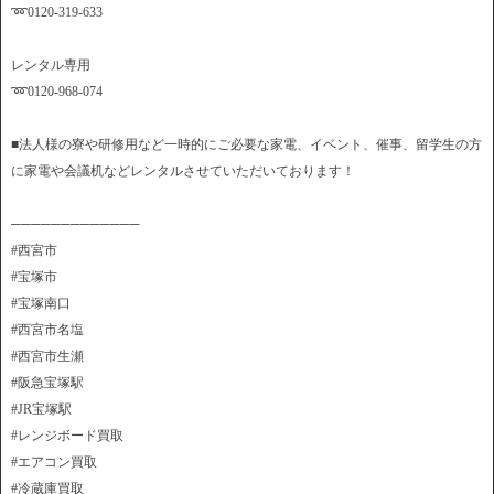
➿0120-319-633
レンタル専用
➿0120-968-074
■法人様の寮や研修用など一時的にご必要な家電、イベント、催事、留学生の方
に家電や会議机などレンタルさせていただいております！
─────────────
#西宮市
#宝塚市
#宝塚南口
#西宮市名塩
#西宮市生瀬
#阪急宝塚駅
#JR宝塚駅
#レンジボード買取
#エアコン買取
#冷蔵庫買取