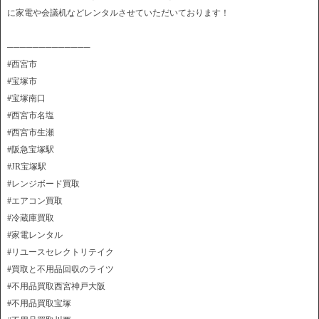
に家電や会議机などレンタルさせていただいております！
─────────────
#西宮市
#宝塚市
#宝塚南口
#西宮市名塩
#西宮市生瀬
#阪急宝塚駅
#JR宝塚駅
#レンジボード買取
#エアコン買取
#冷蔵庫買取
#家電レンタル
#リユースセレクトリテイク
#買取と不用品回収のライツ
#不用品買取西宮神戸大阪
#不用品買取宝塚