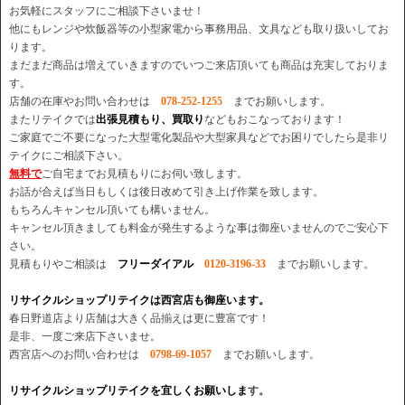
お気軽にスタッフにご相談下さいませ！
他にもレンジや炊飯器等の小型家電から事務用品、文具なども取り扱いしてお
ります。
まだまだ商品は増えていきますのでいつご来店頂いても商品は充実しておりま
す。
店舗の在庫やお問い合わせは
078-252-1255
までお願いします。
またリテイクでは
出張見積もり、買取り
などもおこなっております！
ご家庭でご不要になった大型電化製品や大型家具などでお困りでしたら是非リ
テイクにご相談下さい。
無料で
ご自宅までお見積もりにお伺い致します。
お話が合えば当日もしくは後日改めて引き上げ作業を致します。
もちろんキャンセル頂いても構いません。
キャンセル頂きましても料金が発生するような事は御座いませんのでご安心下
さい。
見積もりやご相談は
フリーダイアル
0120-3196-33
までお願いします。
リサイクルショップリテイクは西宮店も御座います。
春日野道店より店舗は大きく品揃えは更に豊富です！
是非、一度ご来店下さいませ。
西宮店へのお問い合わせは
0798-69-1057
までお願いします。
リサイクルショップリテイクを宜しくお願いしま
す。