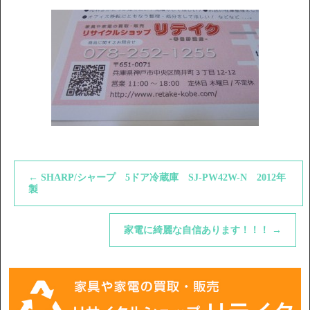
←
SHARP/シャープ 5ドア冷蔵庫 SJ-PW42W-N 2012年
製
家電に綺麗な自信あります！！！
→