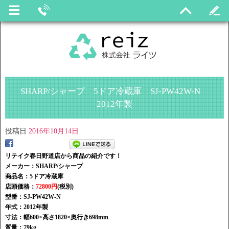
SHARP/シャープ 5ドア冷蔵庫 SJ-PW42W-N
2012年製
投稿日
2016年10月14日
リテイク春日野道店から商品の紹介です！
メーカー：SHARP/シャープ
商品名：5ドア冷蔵庫
店頭価格：
72800円
(税別)
型番：SJ-PW42W-N
年式：2012年製
寸法：幅600×高さ1820×奥行き698mm
質量：79kg