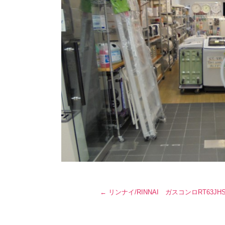
←
リンナイ/RINNAI ガスコンロRT63JHS