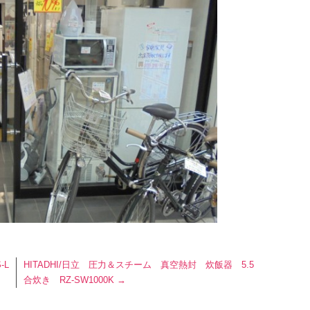
-L
HITADHI/日立 圧力＆スチーム 真空熱封 炊飯器 5.5
合炊き RZ-SW1000K
→