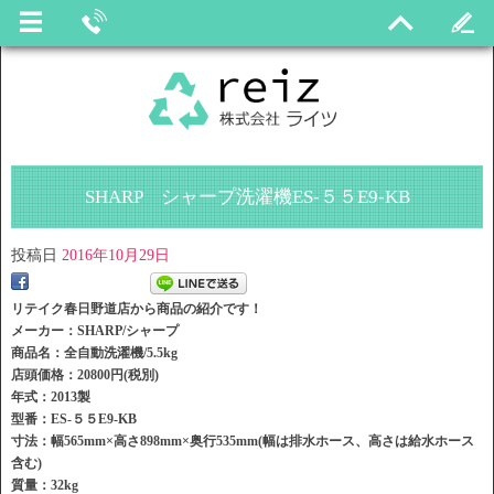
SHARP シャープ洗濯機ES-５５E9-KB
投稿日
2016年10月29日
リテイク春日野道店から商品の紹介です！
メーカー：SHARP/シャープ
商品名：全自動洗濯機/5.5kg
店頭価格：20800円(税別)
年式：2013製
型番：ES-５５E9-KB
寸法：幅565mm×高さ898mm×奥行535mm(幅は排水ホース、高さは給水ホース
含む)
質量：32kg