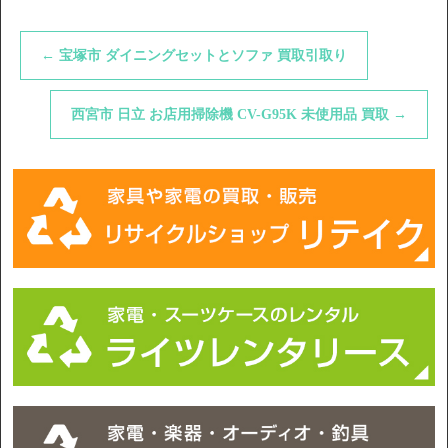
←
宝塚市 ダイニングセットとソファ 買取引取り
西宮市 日立 お店用掃除機 CV-G95K 未使用品 買取
→