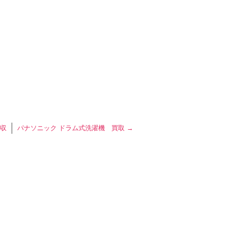
回収
パナソニック ドラム式洗濯機 買取
→