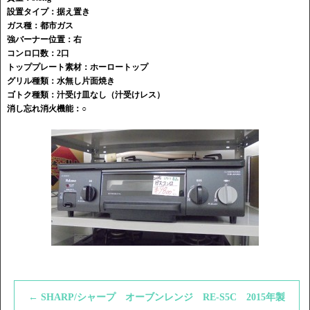
設置タイプ：据え置き
ガス種：都市ガス
強バーナー位置：右
コンロ口数：2口
トッププレート素材：ホーロートップ
グリル種類：水無し片面焼き
ゴトク種類：
汁受け皿なし（汁受けレス）
消し忘れ消火機能：○
←
SHARP/シャープ オーブンレンジ RE-S5C 2015年製