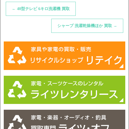
←
40型テレビ 6キロ洗濯機 買取
シャープ 洗濯乾燥機ほか 買取
→