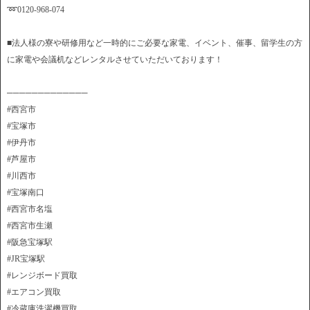
➿0120-968-074
■法人様の寮や研修用など一時的にご必要な家電、イベント、催事、留学生の方
に家電や会議机などレンタルさせていただいております！
─────────────
#西宮市
#宝塚市
#伊丹市
#芦屋市
#川西市
#宝塚南口
#西宮市名塩
#西宮市生瀬
#阪急宝塚駅
#JR宝塚駅
#レンジボード買取
#エアコン買取
#冷蔵庫洗濯機買取