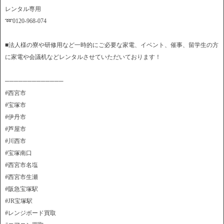
レンタル専用
➿0120-968-074
■法人様の寮や研修用など一時的にご必要な家電、イベント、催事、留学生の方
に家電や会議机などレンタルさせていただいております！
─────────────
#西宮市
#宝塚市
#伊丹市
#芦屋市
#川西市
#宝塚南口
#西宮市名塩
#西宮市生瀬
#阪急宝塚駅
#JR宝塚駅
#レンジボード買取