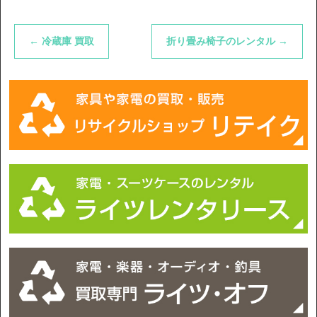
←
冷蔵庫 買取
折り畳み椅子のレンタル
→