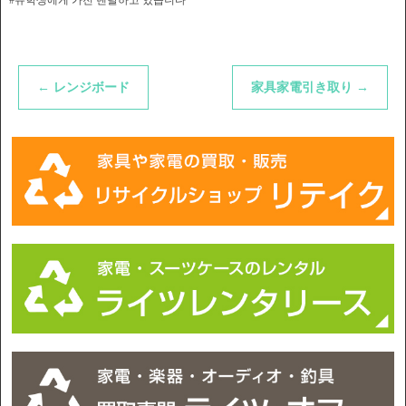
←
レンジボード
家具家電引き取り
→