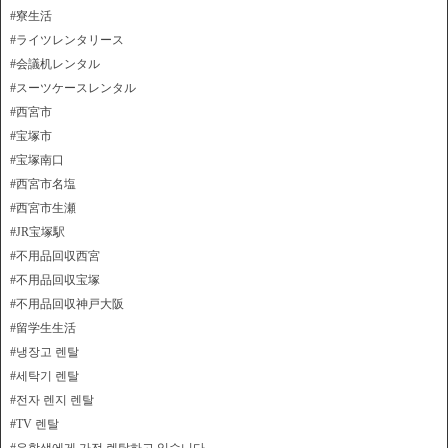
#寮生活
#ライツレンタリース
#会議机レンタル
#スーツケースレンタル
#西宮市
#宝塚市
#宝塚南口
#西宮市名塩
#西宮市生瀬
#JR宝塚駅
#不用品回収西宮
#不用品回収宝塚
#不用品回収神戸大阪
#留学生生活
#냉장고 렌탈
#세탁기 렌탈
#전자 렌지 렌탈
#TV 렌탈
#유학생에게 가전 렌탈하고 있습니다